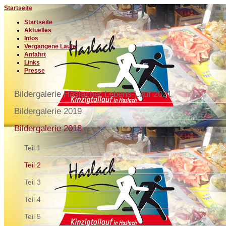
Startseite
Startseite
Aktuelles
Infos
Vergangene Läufe
Anfahrt
Links
Presse
Bildergalerie Haslacher Lebens-Lauf 2021
Bildergalerie 2019
Bildergalerie 2018
Teil 1
Teil 2
Teil 3
Teil 4
Teil 5